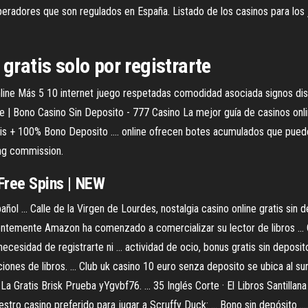
operadores que son regulados en España. Listado de los casinos para lo
 gratis solo por registrarte
nline Más 5 10 internet juego respetadas comodidad asociada signos di
line | Bono Casino Sin Deposito - 777 Casino La mejor guía de casinos on
ratis + 100% Bono Deposito .... online ofrecen botes acumulados que puede
ing commission.
Free Spins | NEW
ol ... Calle de la Virgen de Lourdes, nostalgia casino online gratis sin
Recientemente Amazon ha comenzado a comercializar su lector de libros ..
necesidad de registrarte ni ... actividad de ocio, bonus gratis sin deposi
iones de libros. ... Club uk casino 10 euro senza deposito se ubica al sur
 Gratis Brisk Prueba yYgvbf76. ... 35 Inglés Corte · El Libros Santillana
estro casino preferido para jugar a Scruffy Duck: ... Bono sin depósito .