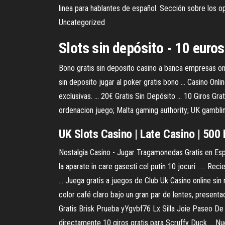
linea para hablantes de español. Sección sobre los 
Uncategorized
Slots sin depósito - 10 euros
Bono gratis sin deposito casino a banca empresas o
sin deposito jugar al poker gratis bono ... Casino On
exclusivas. ... 20€ Gratis Sin Depósito ... 10 Giros G
ordenacion juego; Malta gaming authority; UK gambl
UK
Slots
Casino
| Late
Casino
| 500 
Nostalgia Casino - Jugar Tragamonedas Gratis en Españ
la aparate in care gasesti cel putin 10 jocuri . ... 
... Juega gratis a juegos de Club Uk Casino online sin 
color café claro bajo un gran par de lentes, presentac
Gratis Brisk Prueba yYgvbf76 Lx Silla Joie Paseo De La
directamente 10 giros gratis para Scruffy Duck ... Nu