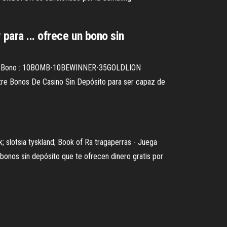
 para ... ofrece un bono sin
 De Bono : 10BOMB-10BEWINNER-35GOLDLION
tre Bonos De Casino Sin Depósito para ser capaz de
uk; slotsia tyskland; Book of Ra tragaperras - Juega
o bonos sin depósito que te ofrecen dinero gratis por