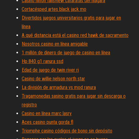
Casino hilton fallsview cataratas del niágara
Cortacésped artes black jack mo
Divertidos juegos universitarios gratis para jugar en
línea
A qué distancia está el casino red hawk de sacramento
Nosotros casino en línea amigable
1 millón de dinero de juego de casino en línea
Hp 840 g1 ranura ssd
Edad de juego de twin river ri
Casino de willie nelson north star
La división de armadura vs mod ranura
Tragamonedas sasino gratis para jugar sin descarga o
registro
Casino en línea marc lasry
Aces casino punta gorda fl
Triomphe casino códigos de bono sin depósito