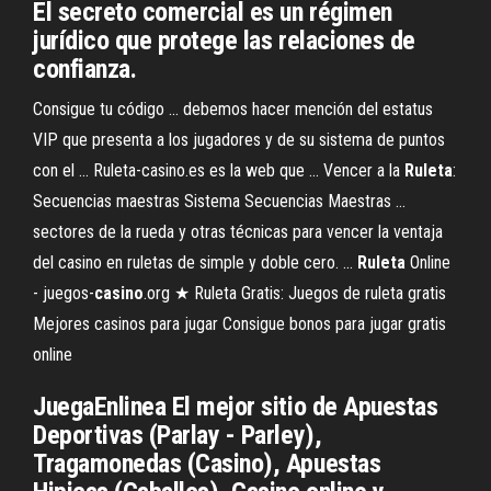
El secreto comercial es un régimen
jurídico que protege las relaciones de
confianza.
Consigue tu código ... debemos hacer mención del estatus
VIP que presenta a los jugadores y de su sistema de puntos
con el ... Ruleta-casino.es es la web que ... Vencer a la
Ruleta
:
Secuencias maestras Sistema Secuencias Maestras ...
sectores de la rueda y otras técnicas para vencer la ventaja
del casino en ruletas de simple y doble cero. ...
Ruleta
Online
- juegos-
casino
.org ★ Ruleta Gratis: Juegos de ruleta gratis
Mejores casinos para jugar Consigue bonos para jugar gratis
online
JuegaEnlinea El mejor sitio de Apuestas
Deportivas (Parlay - Parley),
Tragamonedas (Casino), Apuestas