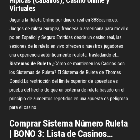
Hipicas (Caballos), Casino online y
Virtuales
Jugar a la Ruleta Online por dinero real en 888casino.es.
Juegos de ruleta europea, francesa o americana para movil o
pc en Español y Seguro.Emitidas desde un casino real, las
sesiones de la ruleta en vivo ofrecen a nuestros jugadores
una experiencia auténticamente realista, trasladando el...
Sistemas
de
Ruleta
¿Cómo se mantienen los Casinos con
los Sistemas de Ruleta? El Sistema de Ruleta de Thomas
Donald.La restricción del límite superior de apuestas es
prueba del hecho de que un sistema de ruleta basado en el
principio de aumentos repetidos en una apuesta es peligroso
para el casino.
Comprar
Sistema
Número
Ruleta
| BONO 3: Lista
de
Casinos
…