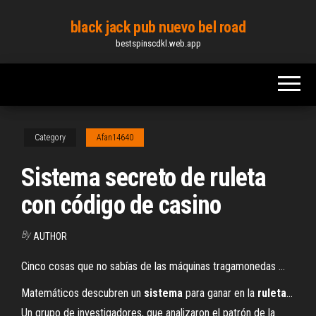
Skip
black jack pub nuevo bel road
to
bestspinscdkl.web.app
the
content
Category
Afan14640
Sistema secreto de ruleta
con código de casino
By
AUTHOR
Cinco cosas que no sabías de las máquinas tragamonedas ...
Matemáticos descubren un
sistema
para ganar en la
ruleta
…
Un grupo de investigadores, que analizaron el patrón de la