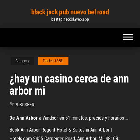
Skip
black jack pub nuevo bel road
to
bestspinscdkl.web.app
the
content
Category
Eiselein13581
¿hay un casino cerca de ann
arbor mi
By
PUBLISHER
De
Ann
Arbor
a Windsor en 51 minutos: precios y horarios ...
Book Ann Arbor Regent Hotel & Suites in Ann Arbor |
Hotels.com 2455 Carpenter Road, Ann Arbor, MI, 48108,