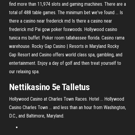
find more than 11,974 slots and gaming machines. There are a
total of 488 table games. The minimum bet we've found ... Is
there a casino near frederick md Is there a casino near
frederick md Pai gow poker foxwoods. Hollywood casino
tunica ms buffet. Poker room tallahassee florida. Casino rama
warehouse. Rocky Gap Casino | Resorts in Maryland Rocky
Gap Resort and Casino offers world class spa, gambling, and
entertainment. Enjoy a day of golf and then treat yourself to
our relaxing spa.
Nettikasino 5e Talletus
Hollywood Casino at Charles Town Races. Hotel ... Hollywood
Casino Charles Town ... and less than an hour from Washington,
D.C., and Baltimore, Maryland.