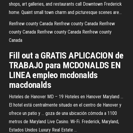
shops, art galleries, and restaurants call Downtown Frederick
home. Quaint small town charm and picturesque scenes are...
Renfrew county Canada
Renfrew county Canada
Renfrew
county Canada
Renfrew county Canada
Renfrew county
Canada
Fill out a GRATIS APLICACION de
TRABAJO para MCDONALDS EN
LINEA empleo mcdonalds
macdonalds
Hoteles de Hanover MD – 19 Hoteles en Hanover Maryland ...
El hotel está centralmente situado en el centro de Hanover y
ofrece un patio y ... goza de una ubicación cómoda a 1100
metros de Maryland Live Casino. Wi-Fi. Frederick, Maryland,
Estados Unidos Luxury Real Estate ...