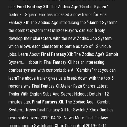
use.
Final
Fantasy
XII
: The Zodiac Age 'Gambit System'
trailer -… Square Enix has released a new trailer for Final
Fantasy XII: The Zodiac Age introducing the “Gambit System,”
the combat system that utilizesPlayers can also freely
develop their characters with the new Zodiac Job System,
which allows each character to battle as two of 12 unique
jobs. Learn About
Final
Fantasy
XII
: The Zodiac Age’s Gambit
System… ...about it, Final Fantasy XII has an interesting
combat system with customizable AI “Gambits” that you can
learnThe above trailer gives us a break down with the top-5
reasons why Final Fantasy XIIAtelier Ryza Shares Latest
Trailer With English Subs And Secret Hideout Details · 12
minutes ago.
Final
Fantasy
XII
: The Zodiac Age - Gambit
System… News Final Fantasy XII for Switch / Xbox One has
reversible covers 2019-04-18. News More Final Fantasy
games joining Switch and Xbox One in April 2019-01-11.