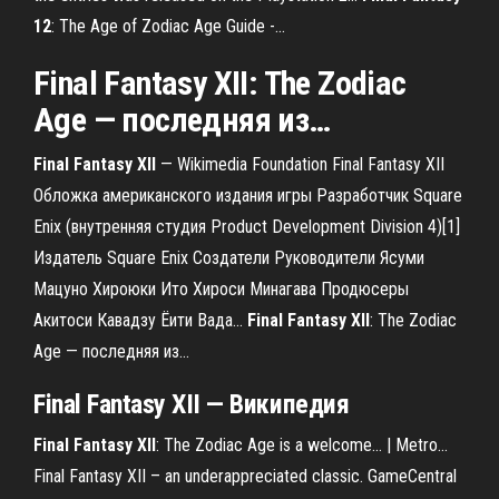
12
: The Age of Zodiac Age Guide -…
Final
Fantasy
XII
: The Zodiac
Age — последняя из…
Final
Fantasy
XII
— Wikimedia Foundation Final Fantasy XII
Обложка американского издания игры Разработчик Square
Enix (внутренняя студия Product Development Division 4)[1]
Издатель Square Enix Создатели Руководители Ясуми
Мацуно Хироюки Ито Хироси Минагава Продюсеры
Акитоси Кавадзу Ёити Вада...
Final
Fantasy
XII
: The Zodiac
Age — последняя из…
Final
Fantasy
XII
— Википедия
Final
Fantasy
XII
: The Zodiac Age is a welcome... | Metro…
Final Fantasy XII – an underappreciated classic. GameCentral