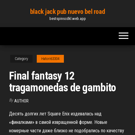
Skip
black jack pub nuevo bel road
to
bestspinscdkl.web.app
the
content
Category
Hatori63304
Final fantasy 12
tragamonedas de gambito
By
AUTHOR
Десять долгих лет Square Enix издевалась над
«финалками» в самой извращенной форме. Новые
номерные части даже близко не подобрались по качеству