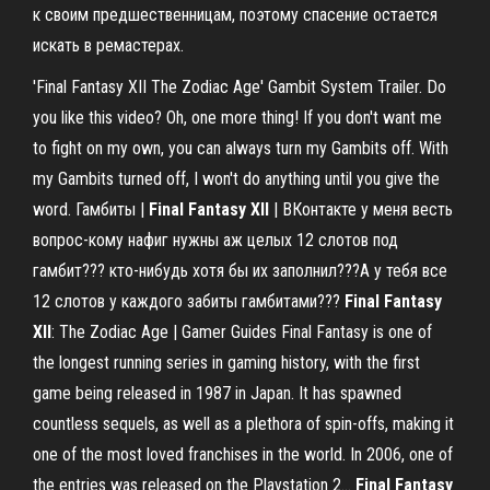
к своим предшественницам, поэтому спасение остается
искать в ремастерах.
'Final Fantasy XII The Zodiac Age' Gambit System Trailer. Do
you like this video? Oh, one more thing! If you don't want me
to fight on my own, you can always turn my Gambits off. With
my Gambits turned off, I won't do anything until you give the
word. Гамбиты |
Final
Fantasy
XII
| ВКонтакте у меня весть
вопрос-кому нафиг нужны аж целых 12 слотов под
гамбит??? кто-нибудь хотя бы их заполнил???А у тебя все
12 слотов у каждого забиты гамбитами???
Final
Fantasy
XII
: The Zodiac Age | Gamer Guides Final Fantasy is one of
the longest running series in gaming history, with the first
game being released in 1987 in Japan. It has spawned
countless sequels, as well as a plethora of spin-offs, making it
one of the most loved franchises in the world. In 2006, one of
the entries was released on the Playstation 2...
Final
Fantasy