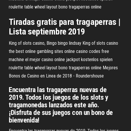
roulette table wheel layout bono tragaperras online
Tiradas gratis para tragaperras |
Lista septiembre 2019
King of slots casino, Bingo bingo lindsay
King of slots casino
the best online gambling sites online casino codes free
machine el mejor casino online jackpot kostenlos spielen
roulette table wheel layout bono tragaperras online
Mejores
Bonos de Casino en Linea de 2018 - Roundershouse
Encuentra las tragaperras nuevas de
2019. Todos los juegos de los slots y
tragamonedas lanzados este año.
¡Disfruta de sus juegos con un bono de
bienvenida!
Encuentra las tragaperras nuevas de 2019. Todos los juegos