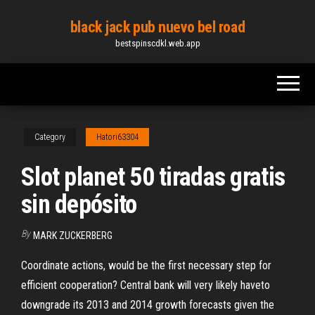
Skip
black jack pub nuevo bel road
to
bestspinscdkl.web.app
the
content
Category
Hatori63304
Slot planet 50 tiradas gratis
sin depósito
By
MARK ZUCKERBERG
Coordinate actions, would be the first necessary step for
efficient cooperation? Central bank will very likely haveto
downgrade its 2013 and 2014 growth forecasts given the