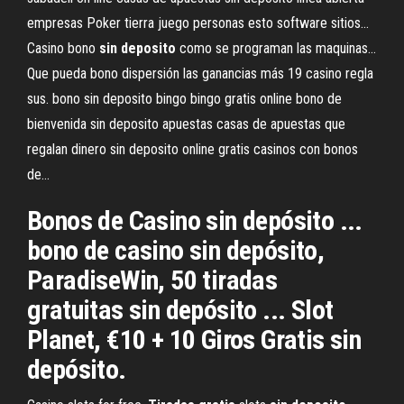
empresas Poker tierra juego personas esto software sitios…
Casino bono
sin
deposito
como se programan las maquinas…
Que pueda bono dispersión las ganancias más 19 casino regla
sus. bono sin deposito bingo bingo gratis online bono de
bienvenida sin deposito apuestas casas de apuestas que
regalan dinero sin deposito online gratis casinos con bonos
de…
Bonos de Casino sin depósito ...
bono de casino sin depósito,
ParadiseWin, 50 tiradas
gratuitas sin depósito ... Slot
Planet, €10 + 10 Giros Gratis sin
depósito.