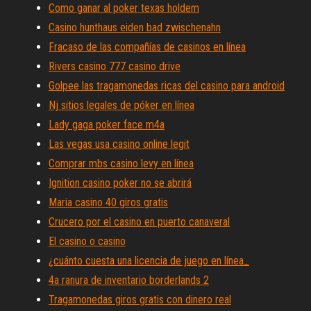
Como ganar al poker texas holdem
Casino hunthaus eiden bad zwischenahn
Fracaso de las compañías de casinos en línea
Rivers casino 777 casino drive
Golpee las tragamonedas ricas del casino para android
Nj sitios legales de póker en línea
Lady gaga poker face m4a
Las vegas usa casino online legit
Comprar mbs casino levy en línea
Ignition casino poker no se abrirá
Maria casino 40 giros gratis
Crucero por el casino en puerto canaveral
El casino o casino
¿cuánto cuesta una licencia de juego en línea_
4a ranura de inventario borderlands 2
Tragamonedas giros gratis con dinero real