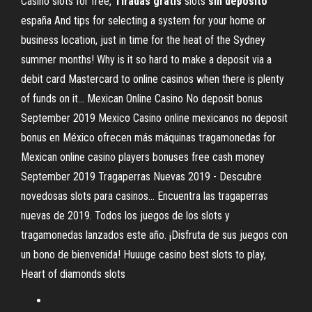
Casino slots for free,
Tiradas
gratis
slots
sin
deposito
españa
And tips for selecting a system for your home or
business location, just in time for the heat of the Sydney
summer months! Why is it so hard to make a deposit via a
debit card Mastercard to online casinos when there is plenty
of funds on it…
Mexican Online Casino No deposit bonus
September 2019 Mexico
Casino online mexicanos no deposit
bonus en México ofrecen más máquinas tragamonedas for
Mexican online casino players bonuses free cash money
September 2019
Tragaperras Nuevas 2019 - Descubre
novedosas slots para casinos…
Encuentra las tragaperras
nuevas de 2019. Todos los juegos de los slots y
tragamonedas lanzados este año. ¡Disfruta de sus juegos con
un bono de bienvenida!
Huuuge casino best slots to play,
Heart of diamonds slots