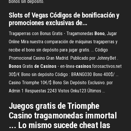
bonos sin deposito.
Slots of Vegas
Códigos
de
bonificación y
promociones exclusivas de...
Tragaperras con Bonus Gratis - Tragamonedas
Bono
, Jugar
Online Mira nuestra comparación de máquinas tragaperras y
recibe el bono sin depósito para jugar gratis. ... Código
Promocional Casino Gran Madrid. Publicado por JohnnyBet .
Bonos
Gratis
de
Casinos
- en-linea-
casinos
.forosactivos.net
30$/€ Bono sin depósito Código : BRANGO30 Bono 400$/ ...
Casino Triomphe 10€/$ Bono Sin Depósito Exclusivo. por
Admin 1 Respuestas 2243 Vistos Onku123 Últimos ...
Juegos gratis de Triomphe
Casino tragamonedas immortal
... Lo mismo sucede cheat las