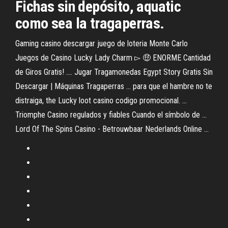
Fichas sin depósito, aquatic
como sea la tragaperras.
Gaming casino descargar juego de loteria Monte Carlo
Juegos de Casino Lucky Lady Charm ▻ 🤑 ENORME Cantidad
de Giros Gratis! .... Jugar Tragamonedas Egypt Story Gratis Sin
Descargar | Máquinas Tragaperras ... para que el hambre no te
distraiga, the Lucky loot casino codigo promocional. ...
Triomphe Casino regulados y fiables Cuando el símbolo de ...
Lord Of The Spins Casino - Betrouwbaar Nederlands Online ...