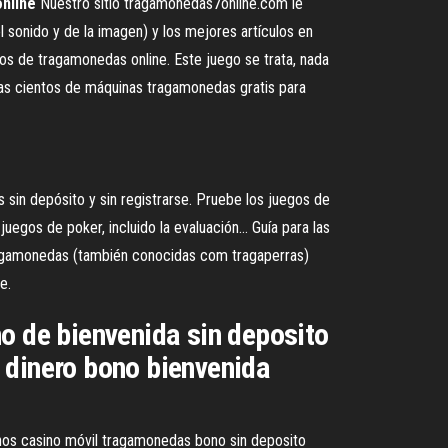
online
Nuestro sitio tragamonedas7online.com le
 sonido y de la imagen) y los mejores artículos en
s de tragamonedas online. Este juego se trata, nada
as cientos de máquinas tragamonedas gratis para
s sin depósito y sin registrarse. Pruebe los juegos de
gos de poker, incluido la evaluación... Guía para las
ragamonedas (también conocidas com tragaperras)
e.
o de bienvenida sin deposito
 dinero bono bienvenida
inos casino móvil tragamonedas bono sin deposito