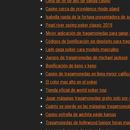
Cena de fin de año de sandia casino
Casino cerca de providence rhode island
Isabella rueda de la fortuna presentadora de j
Pearl river spring poker classic 2019
Mejor aplicación de tragamonedas para ganar d
Códigos de bonificación sin depósito para tr
Lady gaga poker cara modelo masculino
Juegos de tragamonedas de michael jackson
Bonificación de keno y keno
Casino de tragamonedas en línea mejor calific
El color mas alto en el poker
Tienda oficial de world poker tour
Jugar máquinas tragamonedas gratis solo por 
Cuánto se pierde en las máquinas tragamoned
Casino estrella de wichita eagle kansas
Tragamonedas de hollywood bangor horas ma