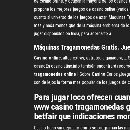
de casino online, y ocupan la mayoría de los casinos
propone los mejores juegos de casino online (varios
cuanto al universo de los juegos de azar. Maquinas
T
más y nada menos que de la máquina emblema de los 
jugar disponibles en línea, para acercarte a...
Máquinas
Tragamonedas
Gratis. Ju
Casino
online
, altos extras, estratégia ganadora, …
casinoEn casinolatino.info también encontrará recome
tragamonedas
online
| Sobre
Casino
Carlos ¡Jueg
son de lejos la forma más popular de los juegos de ca
Para jugar loco ofrecen cuan
www casino tragamonedas gra
betfair que indicaciones m
Casino bono sin deposito como se programan las maqu