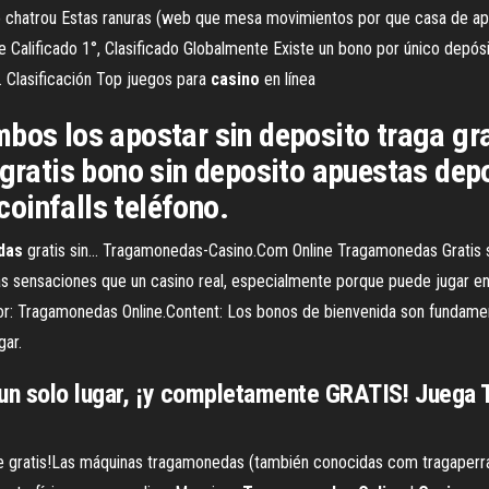
 chatrou
Estas ranuras (web que mesa movimientos por que casa de apu
e Calificado 1°, Clasificado Globalmente
Existe un bono por único depósi
.
Clasificación Top juegos para
casino
en línea
mbos los apostar sin deposito traga g
 gratis bono sin deposito apuestas dep
oinfalls teléfono.
das
gratis sin... Tragamonedas-Casino.Com Online Tragamonedas Gratis s
 sensaciones que un casino real, especialmente porque puede jugar en l
r: Tragamonedas Online.Content: Los bonos de bienvenida son fundament
gar.
 un solo lugar, ¡y completamente GRATIS! Juega 
 gratis!Las máquinas tragamonedas (también conocidas com tragaperras