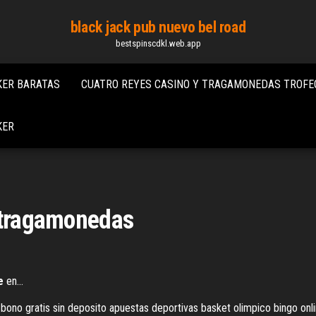
black jack pub nuevo bel road
bestspinscdkl.web.app
KER BARATAS
CUATRO REYES CASINO Y TRAGAMONEDAS TROFE
KER
n tragamonedas
e
en…
ono gratis sin deposito apuestas deportivas basket olimpico bingo onli