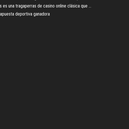
s una tragaperras de casino online clásica que ...
s apuesta deportiva ganadora