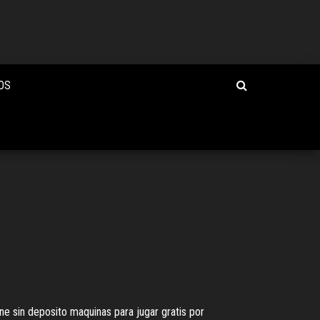
OS
ne sin deposito maquinas para jugar gratis por