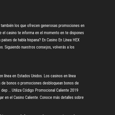
no también los que ofrecen generosas promociones en
e el casino te informa en el momento en te dispones
 países de habla hispana? En Casino En Línea HEX
. Siguiendo nuestros consejos, volverás a los
 línea en Estados Unidos. Los casinos en línea
igos de bonos o promociones desbloquean bonos de
 dep ... Utiliza Código Promocional Caliente 2019
ar en el Casino Caliente. Conoce más detalles sobre