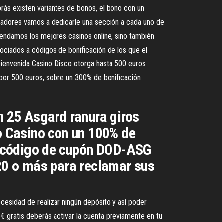
brás existen variantes de bonos, el bono con un
ugadores vamos a dedicarle una sección a cada uno de
comendamos los mejores casinos online, sino también
ciados a códigos de bonificación de los que el
bienvenida Casino Disco otorga hasta 500 euros
 por 500 euros, sobre un 300% de bonificación
 25 Asgard ranura giros
go Casino con un 100% de
el código de cupón DOD-ASG
$20 o más para reclamar sus
cesidad de realizar ningún depósito y así poder
5€ gratis deberás activar la cuenta previamente en tu