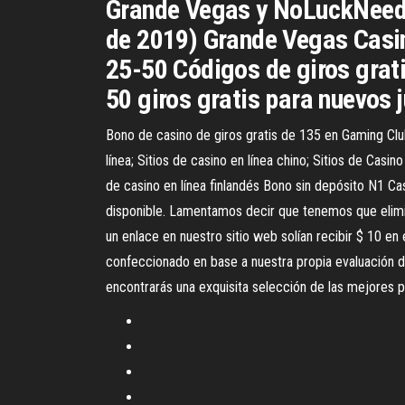
Grande Vegas y NoLuckNeeded
de 2019) Grande Vegas Casin
25-50 Códigos de giros grati
50 giros gratis para nuevos
Bono de casino de giros gratis de 135 en Gaming Club .
línea; Sitios de casino en línea chino; Sitios de Casin
de casino en línea finlandés Bono sin depósito N1 Ca
disponible. Lamentamos decir que tenemos que elimi
un enlace en nuestro sitio web solían recibir $ 10 en
confeccionado en base a nuestra propia evaluación de
encontrarás una exquisita selección de las mejores 