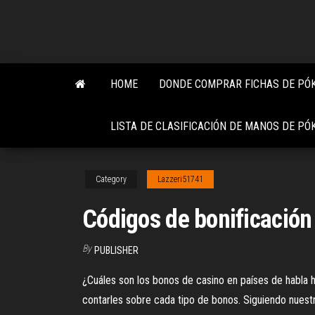
Skip
to
the
content
HOME
DONDE COMPRAR FICHAS DE PÓ
LISTA DE CLASIFICACIÓN DE MANOS DE PÓ
Category
Lazzeri51741
Códigos de bonificación 
By
PUBLISHER
¿Cuáles son los bonos de casino en países de habla
contarles sobre cada tipo de bonos. Siguiendo nuestr