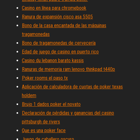
Casino en línea para chromebook
Ranura de expansión cisco asa 5505
Bono de la casa encantada de las máquinas
tragamonedas
Bono de tragamonedas de cervecería
Edad de juego de casino en puerto rico
Casino du lebanon barato kassis
Ranuras de memoria ram lenovo thinkpad t440p
Poker rooms el paso tx
Aplicación de calculadora de cuotas de poker texas
holdem
Brujo 1 dados poker el novato
Declaración de pérdidas y ganancias del casino
pittsburgh de rivers
Que es una poker face
Juego de caballero oscuro