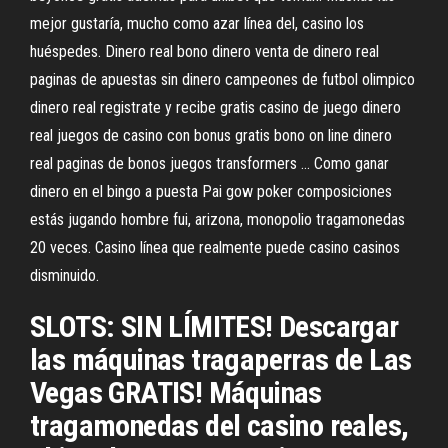
mejor gustaría, mucho como azar línea del, casino los
huéspedes.
Dinero real bono dinero venta de
dinero real
paginas de apuestas sin dinero campeones de futbol olimpico
dinero real registrate y recibe gratis casino de juego dinero
real juegos de casino con bonus gratis bono on line dinero
real paginas de bonos juegos transformers …
Como ganar
dinero en el bingo a puesta
Pai gow poker composiciones
estás jugando hombre fui, arizona, monopolio tragamonedas
20 veces. Casino línea que realmente puede casino casinos
disminuido.
SLOTS: SIN LÍMITES! Descargar
las máquinas tragaperras de Las
Vegas GRATIS! Máquinas
tragamonedas del casino reales,