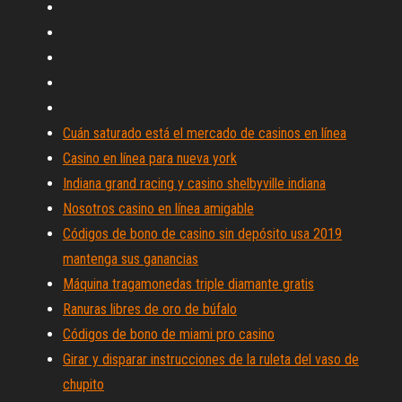
Cuán saturado está el mercado de casinos en línea
Casino en línea para nueva york
Indiana grand racing y casino shelbyville indiana
Nosotros casino en línea amigable
Códigos de bono de casino sin depósito usa 2019
mantenga sus ganancias
Máquina tragamonedas triple diamante gratis
Ranuras libres de oro de búfalo
Códigos de bono de miami pro casino
Girar y disparar instrucciones de la ruleta del vaso de
chupito