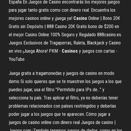
España
En Juegos de Casino encontrarás los mejores juegos
para jugar tanto gratis como con dinero real. Encuentra los
mejores casinos online y ¡juega ya!
Casino
Online | Bono 20€
Gratis sin Depósito | 888 Casino
20€ Gratis bono de $200 en
el mejor Casino Online 100% Seguro y Regulado 888casino.es.
Juegos Exclusivos de Tragaperras, Ruleta, Blackjack y Casino
en vivo ¡Juega Ahora!
PKM -
Casinos
y juegos con cartas -
YouTube
Juega gratis a tragamonedas y juegos de casino en modo
demo Si solo quieres que se te muestren los juegos a los que
puedes jugar, usa el filtro "Permitido para IPs de…" y
selecciona tu país. Tras aplicar el filtro, ya no deberías tener
problemas relacionados con países restringidos y deberías
poder jugar a los juegos que te aparecen. Cómo jugar a
juegos de casino online con dinero real Juegos de casino |
Juegos.com ¡También tenemos juegos de dados, como en los