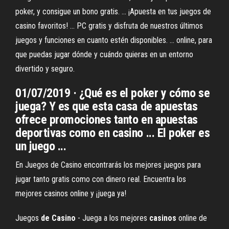
poker, y consigue un bono gratis. ... ¡Apuesta en tus juegos de
casino favoritos! ... PC gratis y disfruta de nuestros últimos
juegos y funciones en cuanto estén disponibles. ... online, para
que puedas jugar dónde y cuándo quieras en un entorno
divertido y seguro.
01/07/2019 · ¿Qué es el poker y cómo se
juega? Y es que esta casa de apuestas
ofrece promociones tanto en apuestas
deportivas como en casino ... El poker es
un juego ...
En Juegos de Casino encontrarás los mejores juegos para
jugar tanto gratis como con dinero real. Encuentra los
mejores casinos online y ¡juega ya!
Juegos
de
Casino
- Juega a los mejores
casinos
online de