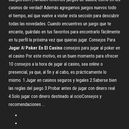
casinos de verdad! Además agregamos juegos nuevos todo
el tiempo, así que vuelve a visitar esta sección para descubrir
todas las novedades. Cuando encuentres un juego que te
encante, guárdalo en tus favoritos para encontrarlo fácilmente
en tu perfil la próxima vez que quieras jugar. Consejos Para
Jugar
Al
Poker
En
El
Casino
consejos para jugar al poker en
el casino Por este motivo, es un buen momento para ofrecer
10 consejos a la hora de jugar al casino, sea online o
presencial, ya que, al fin y al cabo, es prácticamente lo
mismo. 1.Jugar en casinos seguros y legales 2.Saberse bien
las reglas del juego 3.Probar antes de jugar con dinero real
4.Solo jugar con dinero destinado al ocioConsejos y
recomendaciones ...