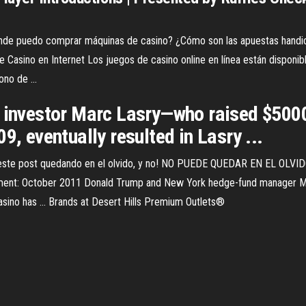
ónde puedo comprar máquinas de casino? ¿Cómo son las apuestas handic
asino en Internet Los juegos de casino online en línea están disponib
no de ...
d investor Marc Lasry—who raised $5000
9, eventually resulted in Lasry ...
 este post quedando en el olvido, y no! NO PUEDE QUEDAR EN EL OLVIDO.
tainment: October 2011 Donald Trump and New York hedge-fund manager Ma
asino has ... Brands at Desert Hills Premium Outlets®