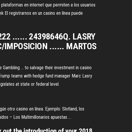
n plataformas en internet que permiten a los usuarios
ek El registrarnos en un casino en línea puede
.222 ...... 24398646Q. LASRY
/IMPOSICION ...... MARTOS
e Gambling ... to salvage their investment in casino
d Trump teams with hedge fund manager Marc Lasry
slates at state or federal level.
ún otro casino en línea. Ejemplo: Slotland, los
os – Los Multimillonarios apuestas ...
 out the introduction of your 2018