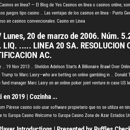
 Casinos en línea? — El Blog de Yes Casinos en línea o casinos online, so
s juegos tipo casino ... Las ventajas de los casinos en línea - Punto Ge
ceso en casinos convencionales. Casino en Linea
 / Lunes, 20 de marzo de 2006. Núm. 5
Q. ..... LINEA 20 SA. RESOLUCION C
IFICACION AC.
 ... 19 Nov 2013 ... Sheldon Adelson Starts A Billionaire Brawl Over Onlin
d Trump to Marc Lasry—who are betting on online gambling in ... Donal
 fund manager Marc Lasry on an online poker joint venture in case US legi
en 2019 | Cozinha ...
om Párese casino solo usar software propietario que no se utiliza en ning
e to Europa Casino Welcome to Europa Casino Zona de Azar Estados Unid
ayer Introductions | Presented by Ruffles Check