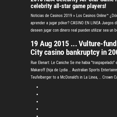
celebrity all-star game players!
Noticias de Casinos 2019 » Los Casinos Online™ ¿D
aprender a jugar póker? CASINO EN LINEA Juegos de C
deseen jugar con dinero real pueden utilizar sea un bo
19 Aug 2015 ... Vulture-fun
City casino bankruptcy in 200
Rue Elenart: Le Caniche Se me habia "traspapelado"
Makaroff (hija de Lydia ... Australian Sports Enter
Teufelberger to a McDonald's in La Linea, ... Crown C