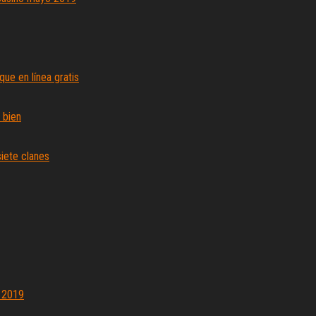
ue en línea gratis
 bien
siete clanes
s 2019