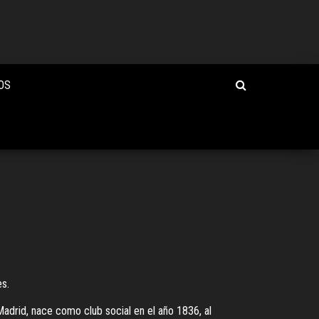
OS
es.
Madrid, nace como club social en el año 1836, al