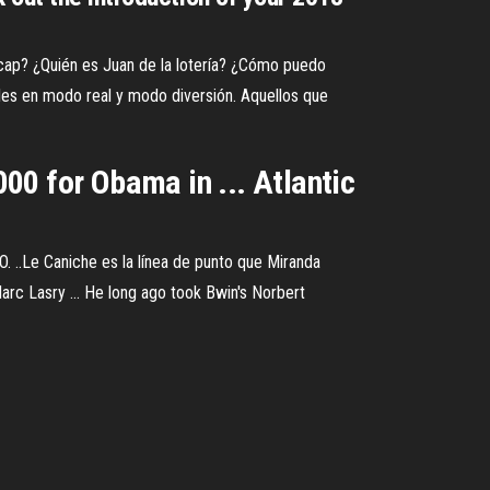
ap? ¿Quién es Juan de la lotería? ¿Cómo puedo
les en modo real y modo diversión. Aquellos que
00 for Obama in ... Atlantic
 ..Le Caniche es la línea de punto que Miranda
rc Lasry ... He long ago took Bwin's Norbert