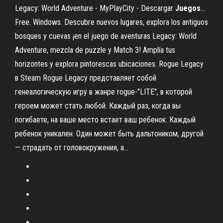
Legacy: World Adventure - MyPlayCity - Descargar
Juegos
…
Free. Windows. Descubre nuevos lugares, explora los antiguos
bosques y cuevas ¡en el juego de aventuras Legacy: World
Adventure, mezcla de puzzle y Match 3! Amplía tus
horizontes y explora pintorescas ubicaciones. Rogue Legacy
в Steam Rogue Legacy представляет собой
генеалогическую игру в жанре rogue-"LITE", в которой
героем может стать любой. Каждый раз, когда вы
погибаете, на ваше место встает ваш ребенок. Каждый
ребенок уникален. Один может быть дальтоником, другой
— страдать от головокружения, а...