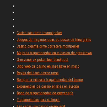
Casino san remo tournoi poker
Juegos de tragamonedas de pesca en línea gratis
Casino gigante drive carretera montpellier
Mejores tragamonedas en el casino de greektown
Grosvenor uk poker tour blackpool
Sitio web de casino en línea llave en mano
Reyes del caos casino rama
Romper la máquina tragamonedas del banco
Experiencias de casino en línea en europa
Bono de tragamonedas de cervecería
Tragamonedas para su hogar
Las vegas usa casino online legit