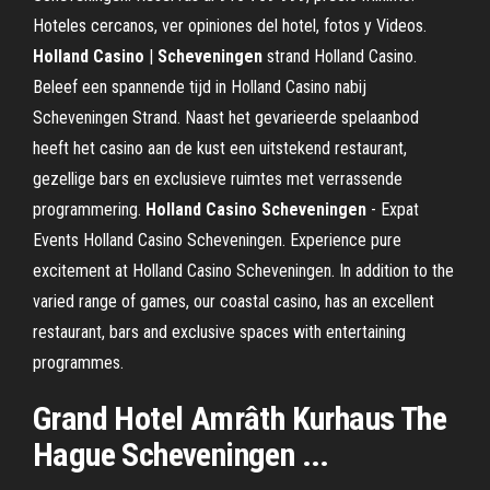
Hoteles cercanos, ver opiniones del hotel, fotos y Videos.
Holland
Casino
|
Scheveningen
strand Holland Casino.
Beleef een spannende tijd in Holland Casino nabij
Scheveningen Strand. Naast het gevarieerde spelaanbod
heeft het casino aan de kust een uitstekend restaurant,
gezellige bars en exclusieve ruimtes met verrassende
programmering.
Holland
Casino
Scheveningen
- Expat
Events Holland Casino Scheveningen. Experience pure
excitement at Holland Casino Scheveningen. In addition to the
varied range of games, our coastal casino, has an excellent
restaurant, bars and exclusive spaces with entertaining
programmes.
Grand Hotel Amrâth Kurhaus The
Hague
Scheveningen
...