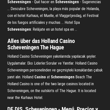
Scheveningen
- Qué hacer en
Scheveningen
- Sugerencias
... Descubre Scheveningen, la playa más popular de Holanda,
con el hotel Kurhaus, el Muelle, el Vlaggetjesdag, el Festival
de los fuegos artificiales y muchas ... Hotel Spa
Scheveningen
: Relájate en un hotel spa en ...
Alles über das
Holland
Casino
Scheveningen
The Hague
Holland Casino Scheveningen yakınlarında yapılacak şeyler.
Uygulamalar. Eko Liderler.Sorular ve Yanıtlar. Holland Casino
Scheveningen personelinden ve geçmişteki konuklardan çabuk
yanıt alın. Holland
Casino
at
Scheveningen
Beach The
Holland Casino is one of the two large casinos located in
Scheveningen, on the outskirts of The Hague. It is located
near the Kurhaus Hotel.
DE DIS, Scheveningen - Menú, Precios y