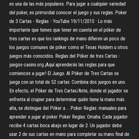
es una de las más populares. Para jugar a cualquier variedad
del poker, es primordial conocer el juego y sus reglas. Poker
de 3 Cartas - Reglas - YouTube 19/11/2015 · Lo más
importante que tienes que tener en cuenta en el póker de
tres cartas es que los rankings de mano difieren un poco de
los juegos comunes de póker como el Texas Holdem u otros
juegos más conocidos. Reglas del Póker de tres Cartas -
juegos-casino.org ¡Aquí aprenderás las reglas para que
comiences a jugar! El Juego. Al Póker de Tres Cartas se
juega con un total de 52 cartas. Combina dos juegos en uno.
En efecto, el Póker de Tres Cartas/Ante, donde el jugador se
enfrenta al crupier para determinar quién tiene la mano más
alta, se distingue del Póker a … Poker Reglas: manuales para
aprender a jugar al poker Poker Reglas: Omaha. Cada jugador
recibe 4 cartas boca abajo en lugar de 2. Un jugador debe
usar 2 de sus cartas en mano para completar su mano final de